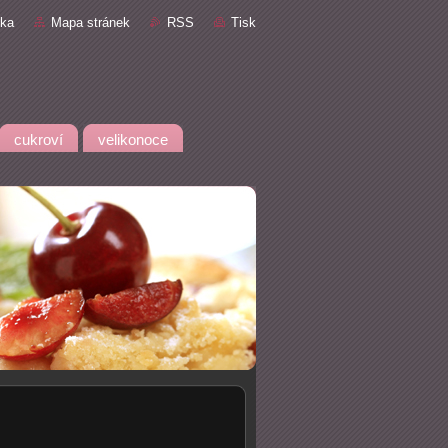
nka
Mapa stránek
RSS
Tisk
cukroví
velikonoce