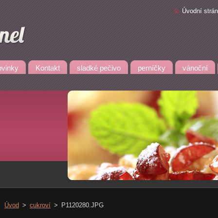
Úvodní strá
vinky
Kontakt
sladké pečivo
perníčky
vánoční
Úvod
>
cukroví
>
P1120280.JPG