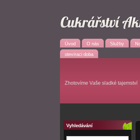
Úvod
O nás
Služby
No
otevíraci doba
Zhotovíme Vaše sladké tajemství
Vyhledávání